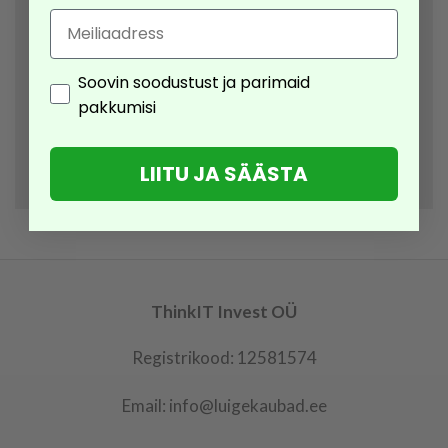
Email
Consent
Soovin soodustust ja parimaid
pakkumisi
LIITU JA SÄÄSTA
ThinkIT Invest OÜ
Registrikood: 12581574
Email: info@luigekaubad.ee