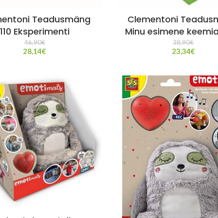
mentoni Teadusmäng
Clementoni Teadus
110 Eksperimenti
Minu esimene keemia
46,90
€
38,90
€
28,14
€
23,34
€