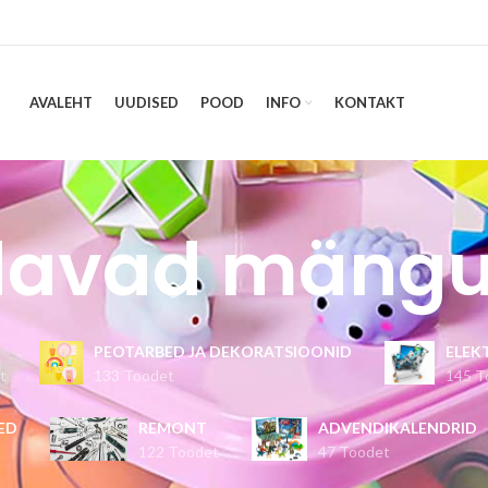
AVALEHT
UUDISED
POOD
INFO
KONTAKT
davad mängu
PEOTARBED JA DEKORATSIOONID
ELEK
t
133 Toodet
145 T
ED
REMONT
ADVENDIKALENDRID
122 Toodet
47 Toodet