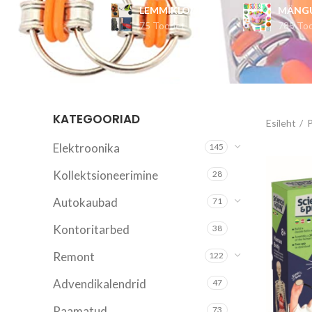
LEMMIKLOOMAD
MÄNG
75 Toodet
785 To
KATEGOORIAD
Esileht
Elektroonika
145
Kollektsioneerimine
28
Autokaubad
71
Kontoritarbed
38
Remont
122
Advendikalendrid
47
Raamatud
73