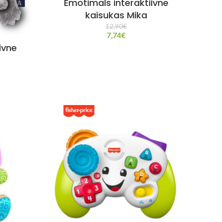
Emotimals interaktiivne
kaisukas Mika
12,90
€
7,74
€
ivne