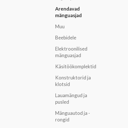
Arendavad
mänguasjad
Muu
Beebidele
Elektroonilised
mänguasjad
Käsitöökomplektid
Konstruktorid ja
klotsid
Lauamängud ja
pusled
Mänguautod ja -
rongid