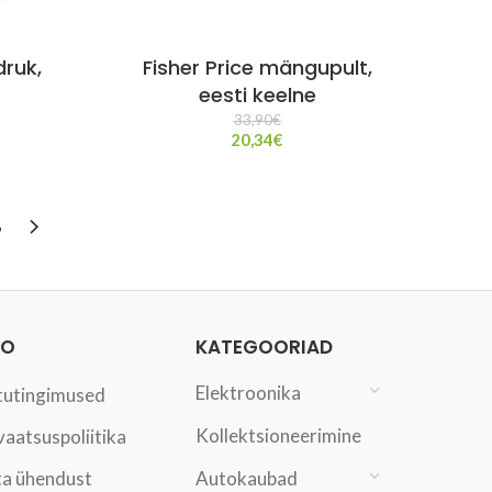
druk,
Fisher Price mängupult,
eesti keelne
33,90
€
20,34
€
6
FO
KATEGOORIAD
Elektroonika
tutingimused
Kollektsioneerimine
vaatsuspoliitika
a ühendust
Autokaubad