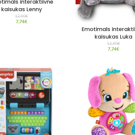
timals interaktiivne
kaisukas Lenny
12,90
€
7,74
€
Emotimals interakti
kaisukas Luka
12,90
€
7,74
€