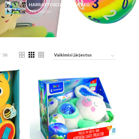
HARRASTUSED JA VABA AEG
772 Toodet
36