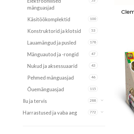
Elektroonilised
53
mänguasjad
Cle
Käsitöökomplektid
100
Konstruktorid ja klotsid
53
Lauamängud ja pusled
178
Mänguautod ja -rongid
47
Nukud ja aksessuaarid
43
Pehmed mänguasjad
46
Õuemänguasjad
115
Ilu ja tervis
288
Harrastused ja vaba aeg
772