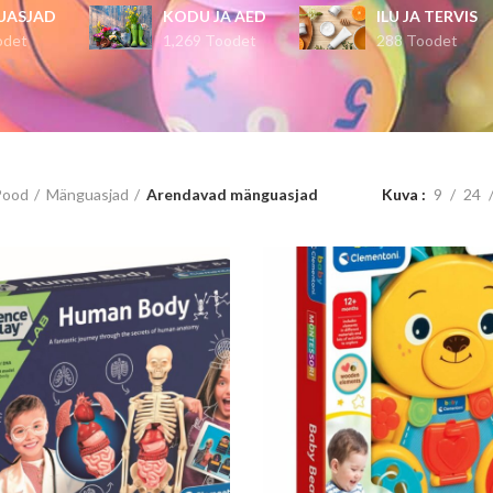
UASJAD
KODU JA AED
ILU JA TERVIS
odet
1,269 Toodet
288 Toodet
Kuva
9
24
Pood
Mänguasjad
Arendavad mänguasjad