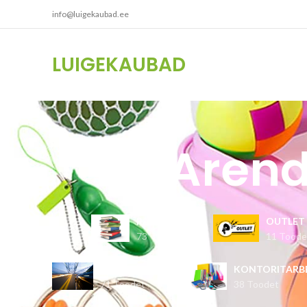
info@luigekaubad.ee
LUIGEKAUBAD
Aren
RAAMATUD
OUTLET
73 Toodet
11 Toode
AUTOKAUBAD
KONTORITARB
71 Toodet
38 Toodet