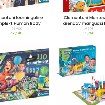
entoni loominguline
Clementoni Montes
mplekt Human Body
arendav mänguasi 
26,90
€
19,90
€
16,14
€
11,94
€