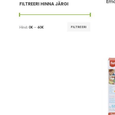
Emo
FILTREERI HINNA JÄRGI
Hind:
0€
—
60€
FILTREERI
Minimaalne
Maksimaalne
hind
hind