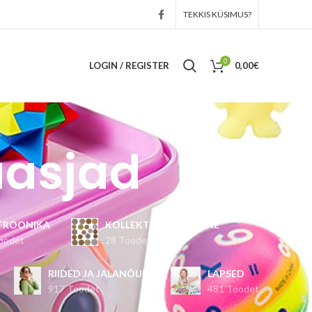
TEKKIS KÜSIMUS?
0
LOGIN / REGISTER
0,00
€
asjad
TROONIKA
KOLLEKTSIONEERIMINE
oodet
28 Toodet
RIIDED JA JALANÕUD
LAPSED
917 Toodet
481 Toodet