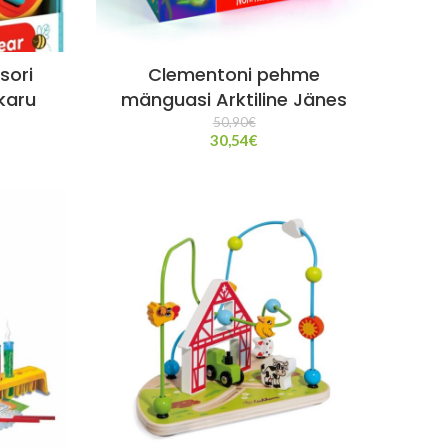
sori
Clementoni pehme
karu
mänguasi Arktiline Jänes
50,90
€
30,54
€