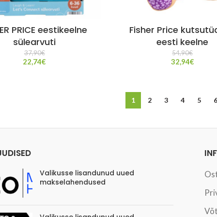
ER PRICE eestikeelne
Fisher Price kutsutü
sülearvuti
eesti keelne
37,90
€
54,90
€
22,74
€
32,94
€
1
2
3
4
5
UUDISED
IN
Valikusse lisandunud uued
Os
makselahendused
Pri
Võt