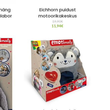
mäng
Eichhorn puidust
labor
motoorikakeskus
19,90
€
11,94
€