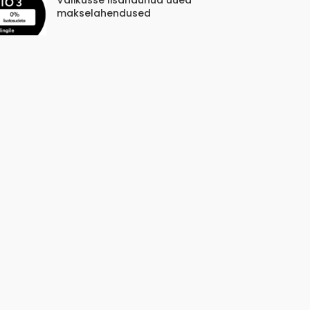
Valikusse lisandunud uued
makselahendused