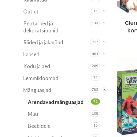
Outlet
11
Clem
Peotarbed ja
133
ko
dekoratsioonid
Riided ja jalanõud
917
Lapsed
481
Kodu ja aed
1269
Lemmikloomad
75
Mänguasjad
785
Arendavad mänguasjad
71
Muu
108
Beebidele
18