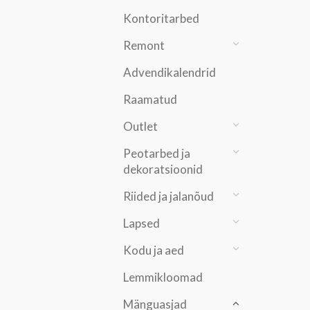
Kontoritarbed
Remont
Advendikalendrid
Raamatud
Outlet
Peotarbed ja
dekoratsioonid
Riided ja jalanõud
Lapsed
Kodu ja aed
Lemmikloomad
Mänguasjad