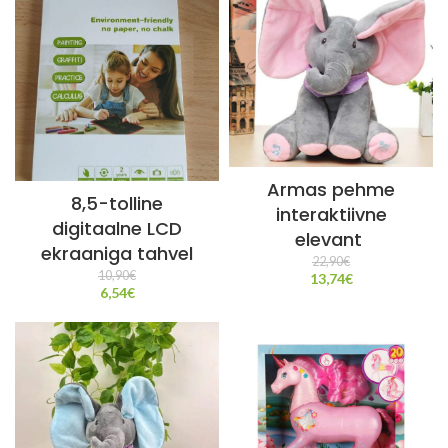
Armas pehme
8,5-tolline
interaktiivne
digitaalne LCD
elevant
ekraaniga tahvel
22,90
€
10,90
€
13,74
€
6,54
€