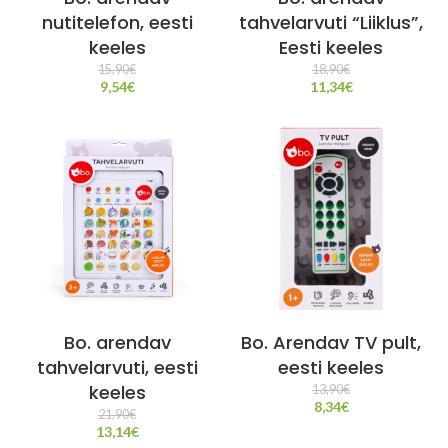
nutitelefon, eesti
tahvelarvuti “Liiklus”,
keeles
Eesti keeles
15,90
€
18,90
€
9,54
€
11,34
€
Bo. arendav
Bo. Arendav TV pult,
tahvelarvuti, eesti
eesti keeles
keeles
13,90
€
8,34
€
21,90
€
13,14
€