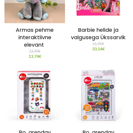
Armas pehme
Barbie helide ja
interaktiivne
valgusega Ükssarvik
elevant
55,90
€
33,54
€
22,90
€
13,74
€
Bo. arendav
Bo. arendav