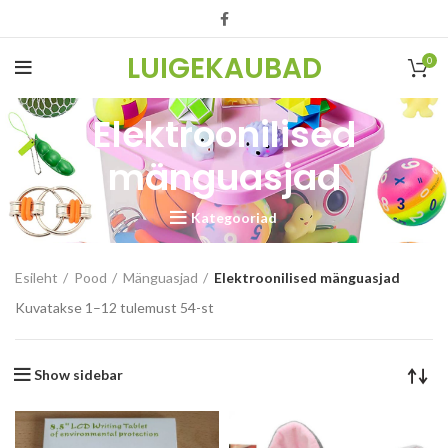
LUIGEKAUBAD
0
Elektroonilised
mänguasjad
Kategooriad
Esileht
Pood
Mänguasjad
Elektroonilised mänguasjad
Kuvatakse 1–12 tulemust 54-st
Show sidebar