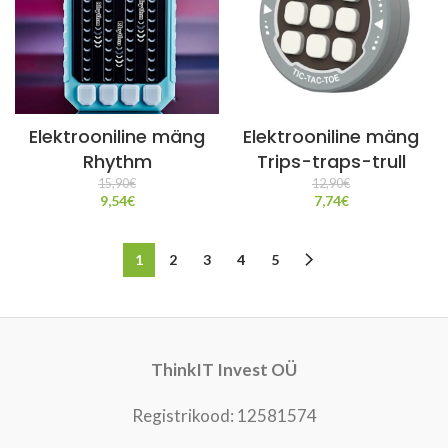
Elektrooniline mäng
Elektrooniline mäng
Rhythm
Trips-traps-trull
15,90
€
12,90
€
9,54
€
7,74
€
1
2
3
4
5
ThinkIT Invest OÜ
Registrikood: 12581574