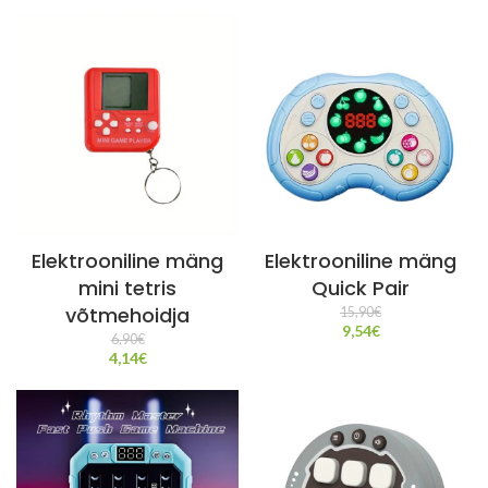
Elektrooniline mäng
Elektrooniline mäng
mini tetris
Quick Pair
võtmehoidja
15,90
€
9,54
€
6,90
€
4,14
€