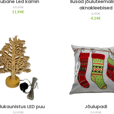
ubane Led kamin
Ilusad jõuluteemal
aknakleebised
19,90
€
11,94
€
6,90
€
4,14
€
lukaunistus LED puu
Jõulupadi
12,90
€
14,90
€