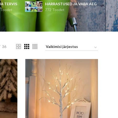
 JA TERVIS
HARRASTUSED JA VABA AEG
 Toodet
772 Toodet
36