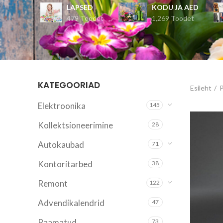
LAPSED
KODU JA AED
479 Toodet
1,269 Toodet
KATEGOORIAD
Esileht
Elektroonika
145
Kollektsioneerimine
28
Autokaubad
71
Kontoritarbed
38
Remont
122
Advendikalendrid
47
Raamatud
73