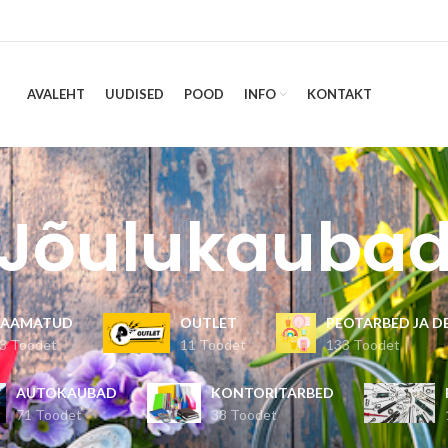
AVALEHT
UUDISED
POOD
INFO
KONTAKT
Jõulukauba
RAAMATUD
OUTLET
PEOTARBED JA 
3 Toodet
11 Toodet
133 Toodet
AUTOKAUBAD
KONTORITARBED
71 Toodet
38 Toodet