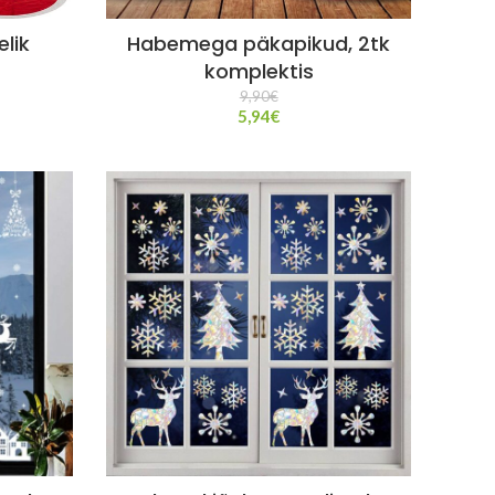
lik
Habemega päkapikud, 2tk
komplektis
9,90
€
5,94
€