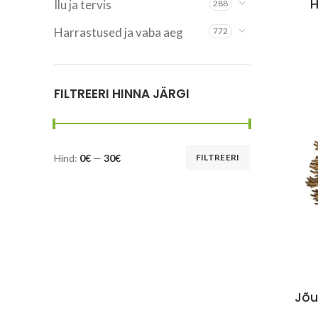
H
Ilu ja tervis
288
Harrastused ja vaba aeg
772
FILTREERI HINNA JÄRGI
Hind:
0€
—
30€
FILTREERI
Minimaalne
Maksimaalne
hind
hind
Jõu