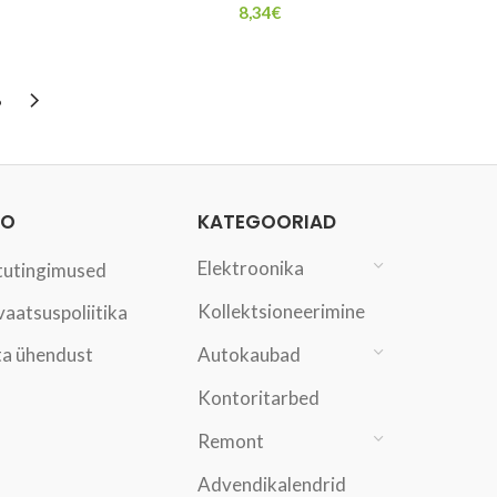
8,34
€
6
FO
KATEGOORIAD
Elektroonika
tutingimused
Kollektsioneerimine
vaatsuspoliitika
a ühendust
Autokaubad
Kontoritarbed
Remont
Advendikalendrid