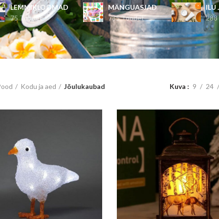
LEMMIKLOOMAD
MÄNGUASJAD
ILU
75 Toodet
785 Toodet
288
Kuva
9
24
Pood
Kodu ja aed
Jõulukaubad