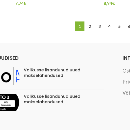
7,74
€
8,94
€
1
2
3
4
5
UUDISED
IN
Valikusse lisandunud uued
Os
makselahendused
Pri
Võt
Valikusse lisandunud uued
makselahendused