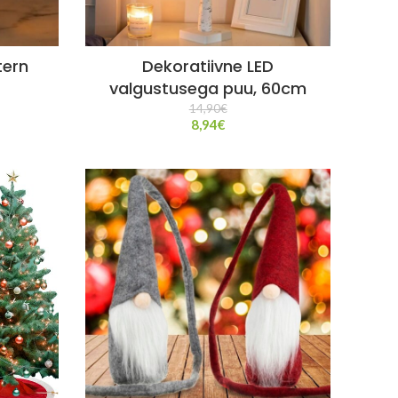
tern
Dekoratiivne LED
valgustusega puu, 60cm
14,90
€
8,94
€