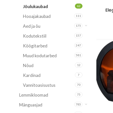
Jõulukaubad
62
Ele
Hooajakaubad
111
Aed ja õu
175
Kodutekstiil
157
Köögitarbed
247
Muud kodutarbed
581
Nõud
12
Kardinad
7
Vannitoasisustus
70
Lemmikloomad
75
Mänguasjad
785