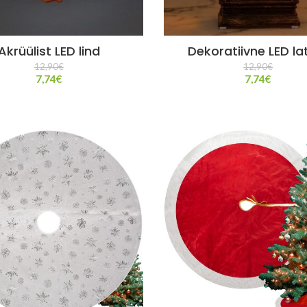
Akrüülist LED lind
Dekoratiivne LED la
12,90
€
12,90
€
7,74
€
7,74
€