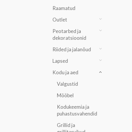
Raamatud
Outlet
Peotarbed ja
dekoratsioonid
Riided ja jalanõud
Lapsed
Kodu ja aed
Valgustid
Mööbel
Kodukeemia ja
puhastusvahendid
Grillid ja
grillitarvikud