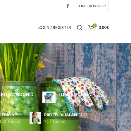
TEKKIS KÜSIMUS?
0
LOGIN / REGISTER
0,00
€
d
DEKORATSIOONID
ELEKTROONIKA
145 Toodet
REMONT
RIIDED JA JALANÕUD
122 Toodet
917 Toodet