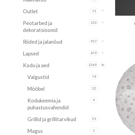
Outlet
11
Peotarbed ja
133
dekoratsioonid
Riided ja jalanõud
917
Lapsed
479
Kodu ja aed
1269
Valgustid
74
Mööbel
22
Kodukeemia ja
9
puhastusvahendid
Grillid ja grillitarvikud
31
Magus
2