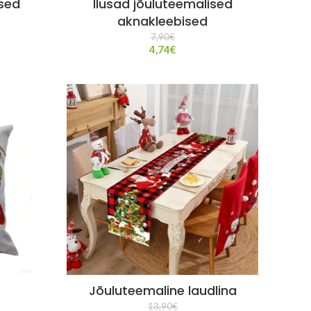
ised
Ilusad jõuluteemalised
aknakleebised
7,90
€
4,74
€
Jõuluteemaline laudlina
13,90
€