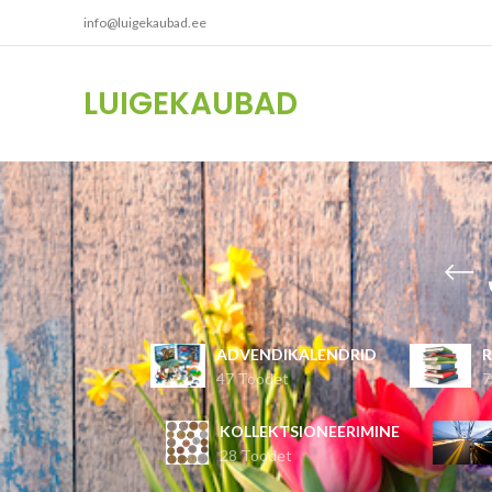
info@luigekaubad.ee
LUIGEKAUBAD
ADVENDIKALENDRID
47 Toodet
7
KOLLEKTSIONEERIMINE
28 Toodet