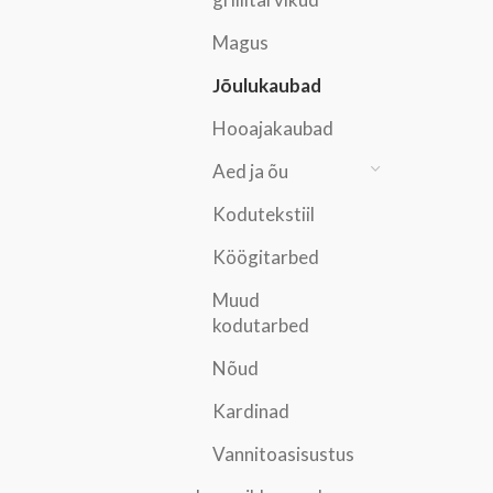
Magus
Jõulukaubad
Hooajakaubad
Aed ja õu
Kodutekstiil
Köögitarbed
Muud
kodutarbed
Nõud
Kardinad
Vannitoasisustus