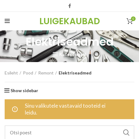
LUIGEKAUBAD
0
Elektriseadmed
Kategooriad
Esileht
Pood
Remont
Elektriseadmed
Show sidebar
Sinu valikutele vastavaid tooteid ei
leidu.