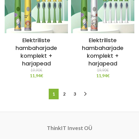
Elektriliste
Elektriliste
hambaharjade
hambaharjade
komplekt +
komplekt +
harjapead
harjapead
19,90
€
19,90
€
11,94
€
11,94
€
1
2
3
ThinkIT Invest OÜ