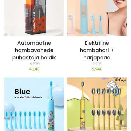
Automaatne
Elektriline
hambavahede
hambahari +
puhastaja hoidik
harjapead
6,90
€
9,90
€
4,14
€
5,94
€