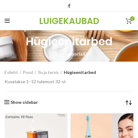
LUIGEKAUBAD
0
Hügieenitarbed
Kategooriad
Esileht
Pood
Ilu ja tervis
Hügieenitarbed
Kuvatakse 1–12 tulemust 32-st
Show sidebar