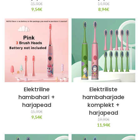
15,90
€
14,90
€
9,54
€
8,94
€
Elektriline
Elektriliste
hambahari +
hambaharjade
harjapead
komplekt +
harjapead
15,90
€
9,54
€
19,90
€
11,94
€