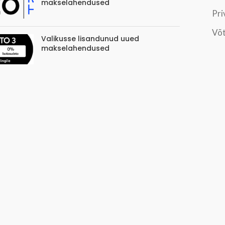
makselahendused
Pri
Võt
Valikusse lisandunud uued
makselahendused