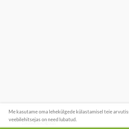
Me kasutame oma lehekülgede külastamisel teie arvutisse
veebilehitsejas on need lubatud.
LUIGEKAUBAD
2021