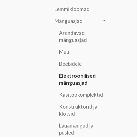
Lemmikloomad
Mänguasjad
Arendavad
mänguasjad
Muu
Beebidele
Elektroonilised
mänguasjad
Käsitöökomplektid
Konstruktorid ja
klotsid
Lauamängud ja
pusled