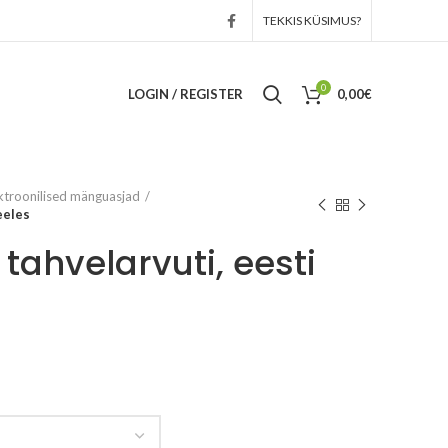
TEKKIS KÜSIMUS?
0
LOGIN / REGISTER
0,00
€
ktroonilised mänguasjad
eeles
tahvelarvuti, eesti