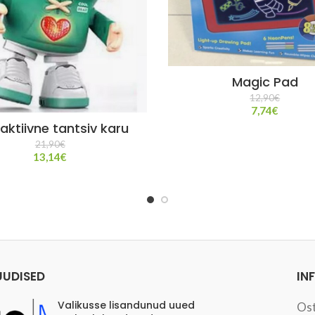
Magic Pad
12,90
€
7,74
€
raktiivne tantsiv karu
21,90
€
13,14
€
UUDISED
IN
Valikusse lisandunud uued
Os