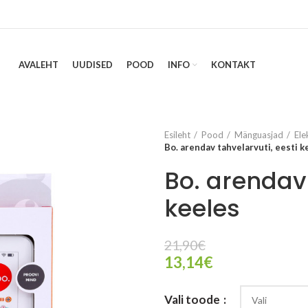
AVALEHT
UUDISED
POOD
INFO
KONTAKT
Esileht
Pood
Mänguasjad
Ele
Bo. arendav tahvelarvuti, eesti k
Bo. arendav 
keeles
21,90
€
13,14
€
Vali toode