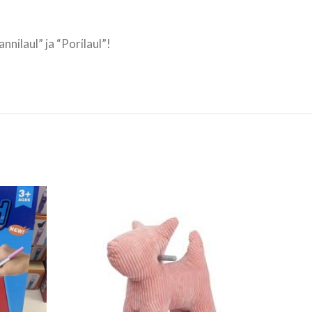
nilaul” ja “Porilaul”!
SOL
OU