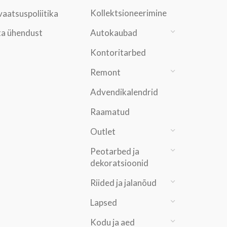
Kollektsioneerimine
vaatsuspoliitika
a ühendust
Autokaubad
Kontoritarbed
Remont
Advendikalendrid
Raamatud
Outlet
Peotarbed ja
dekoratsioonid
Riided ja jalanõud
Lapsed
Kodu ja aed