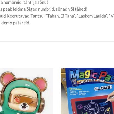
a numbreid, tähti ja sõnu!
ps peab leidma õiged numbrid, sõnad või tähed!
sud Keerutavad Tantsu, “Tahan, Ei Taha”, “Laskem Laulda”, “Van
d demo patareid.