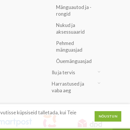
Mänguautod ja -
rongid
Nukud ja
aksessuaarid
Pehmed
mänguasjad
Õuemänguasjad
Ilu ja tervis
Harrastused ja
vaba aeg
utisse küpsiseid talletada, kui Teie
NÕUSTUN