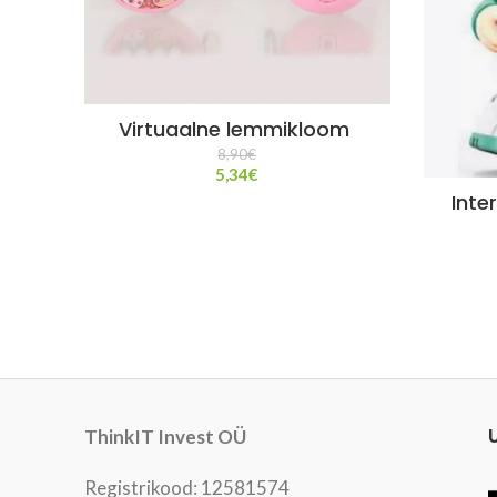
Virtuaalne lemmikloom
8,90
€
5,34
€
Inte
ThinkIT Invest OÜ
Registrikood: 12581574