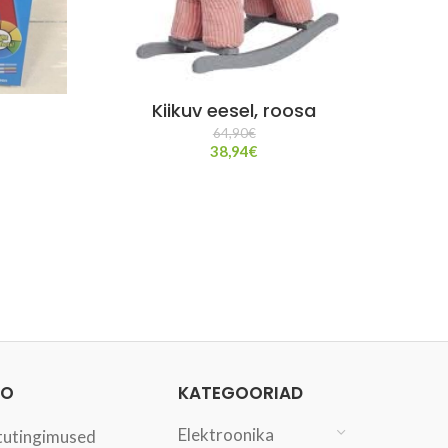
Kiikuv eesel, roosa
Sü
64,90
€
38,94
€
FO
KATEGOORIAD
Elektroonika
tutingimused