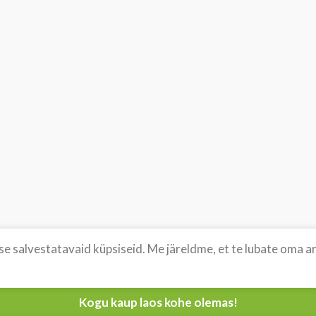
 salvestatavaid küpsiseid. Me järeldme, et te lubate oma arv
Kogu kaup laos kohe olemas!