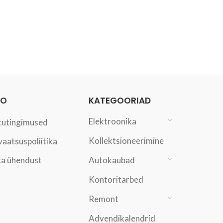
FO
KATEGOORIAD
Elektroonika
tutingimused
Kollektsioneerimine
vaatsuspoliitika
a ühendust
Autokaubad
Kontoritarbed
Remont
Advendikalendrid