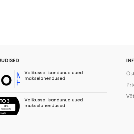
UUDISED
IN
Valikusse lisandunud uued
Os
makselahendused
Pri
Võt
Valikusse lisandunud uued
makselahendused