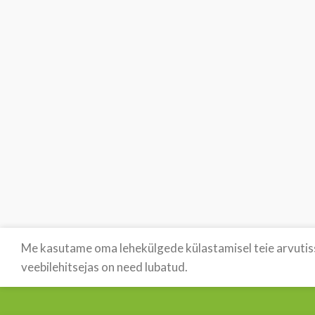
Me kasutame oma lehekülgede külastamisel teie arvutisse
veebilehitsejas on need lubatud.