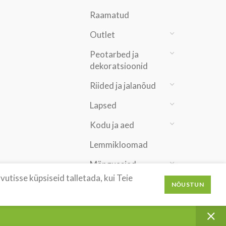
Raamatud
Outlet
Peotarbed ja
dekoratsioonid
Riided ja jalanõud
Lapsed
Kodu ja aed
Lemmikloomad
Mänguasjad
utisse küpsiseid talletada, kui Teie
Ilu ja tervis
NÕUSTUN
Harrastused ja
vaba aeg