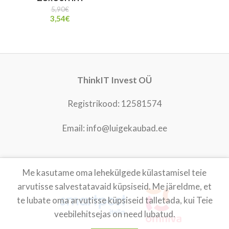
5,90
€
3,54
€
ThinkIT Invest OÜ
Registrikood: 12581574
Email: info@luigekaubad.ee
Me kasutame oma lehekülgede külastamisel teie
LUIGEKAUBAD
2021
arvutisse salvestatavaid küpsiseid. Me järeldme, et
te lubate oma arvutisse küpsiseid talletada, kui Teie
veebilehitsejas on need lubatud.