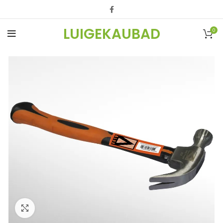
LUIGEKAUBAD
0
Vaata suuremalt