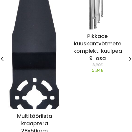
Pikkade
kuuskantvõtmete
komplekt, kuulpea
9-osa
8,90
€
5,34
€
Multitööriista
kraaptera
28x50mm