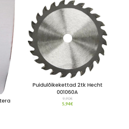
Puidulõikekettad 2tk Hecht
001060A
9,90
€
ptera
5,94
€
M