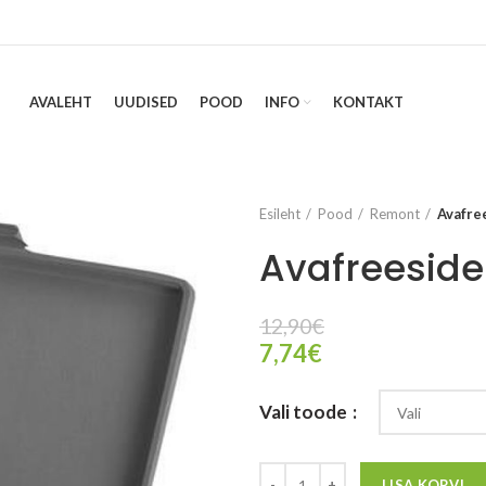
AVALEHT
UUDISED
POOD
INFO
KONTAKT
Esileht
Pood
Remont
Avafre
Avafreeside
12,90
€
7,74
€
Vali toode
LISA KORVI