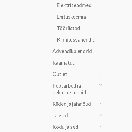
Elektriseadmed
Ehituskeemia
Tööriistad
Kinnitusvahendid
Advendikalendrid
Raamatud
Outlet
Peotarbed ja
dekoratsioonid
Riided ja jalanõud
Lapsed
Kodu ja aed