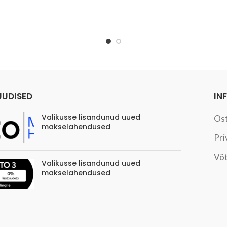
UUDISED
IN
Valikusse lisandunud uued
Os
makselahendused
Pri
Võt
Valikusse lisandunud uued
makselahendused