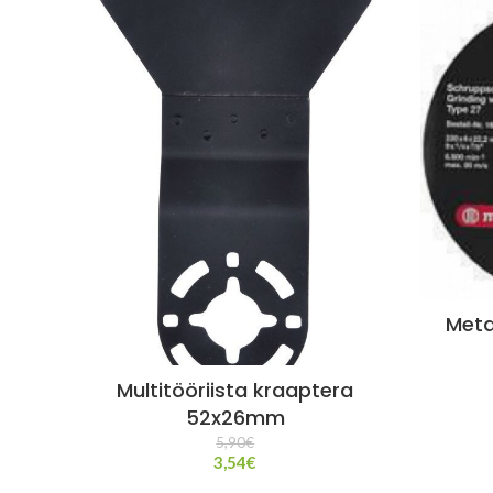
Meta
Multitööriista kraaptera
52x26mm
5,90
€
3,54
€