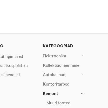
FO
KATEGOORIAD
Elektroonika
tutingimused
Kollektsioneerimine
vaatsuspoliitika
a ühendust
Autokaubad
Kontoritarbed
Remont
Muud tooted