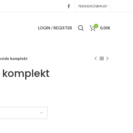
TEKKIS KÜSIMUS?
0
LOGIN / REGISTER
0,00
€
eside komplekt
 komplekt