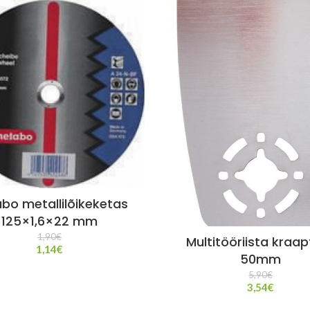
bo metallilõikeketas
125×1,6×22 mm
1,90
€
Multitööriista kraa
1,14
€
50mm
5,90
€
3,54
€