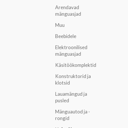
Arendavad
mänguasjad
Muu
Beebidele
Elektroonilised
mänguasjad
Käsitöökomplektid
Konstruktorid ja
klotsid
Lauamängud ja
pusled
Mänguautod ja -
rongid