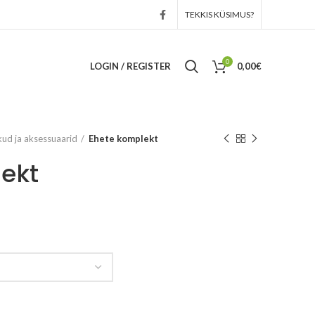
TEKKIS KÜSIMUS?
0
LOGIN / REGISTER
0,00
€
ud ja aksessuaarid
Ehete komplekt
ekt