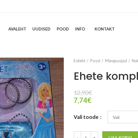
AVALEHT
UUDISED
POOD
INFO
KONTAKT
Esileht
Pood
Mänguasjad
Nuk
Ehete kompl
12,90
€
7,74
€
Vali toode
LISA KORVI