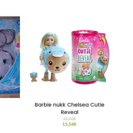
Barbie nukk Chelsea Cutie
Bar
Reveal
25,90
€
15,54
€