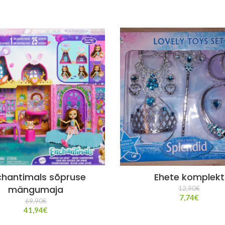
chantimals sõpruse
Ehete komplekt
mängumaja
12,90
€
7,74
€
69,90
€
41,94
€