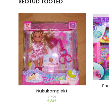
SEOTUD TOOTED
En
Nukukomplekt
8,90
€
5,34
€