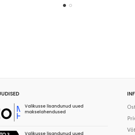
UUDISED
IN
Valikusse lisandunud uued
Os
makselahendused
Pri
Võt
Valikusse lisandunud uued