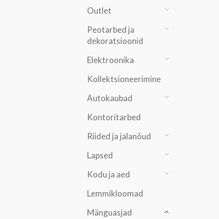
Outlet
Peotarbed ja
dekoratsioonid
Elektroonika
Kollektsioneerimine
Autokaubad
Kontoritarbed
Riided ja jalanõud
Lapsed
Kodu ja aed
Lemmikloomad
Mänguasjad