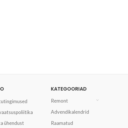
FO
KATEGOORIAD
Remont
tutingimused
Advendikalendrid
vaatsuspoliitika
a ühendust
Raamatud