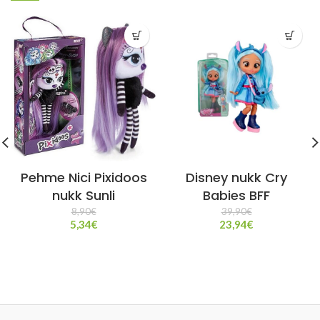
Pehme Nici Pixidoos
Disney nukk Cry
nukk Sunli
Babies BFF
8,90
€
39,90
€
5,34
€
23,94
€