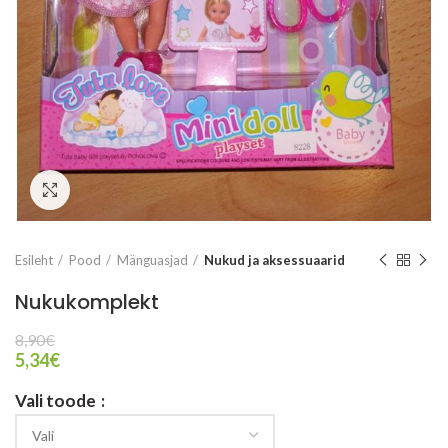
Vaata suuremalt
Esileht
Pood
Mänguasjad
Nukud ja aksessuaarid
Nukukomplekt
8,90
€
5,34
€
Vali toode