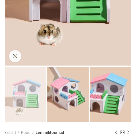
Vaata suuremalt
Esileht
Pood
Lemmikloomad