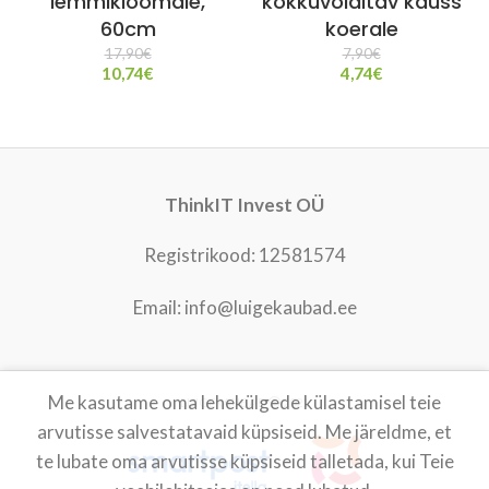
lemmikloomale,
kokkuvolditav kauss
60cm
koerale
17,90
€
7,90
€
10,74
€
4,74
€
ThinkIT Invest OÜ
Registrikood: 12581574
Email: info@luigekaubad.ee
Me kasutame oma lehekülgede külastamisel teie
LUIGEKAUBAD
2021
arvutisse salvestatavaid küpsiseid. Me järeldme, et
te lubate oma arvutisse küpsiseid talletada, kui Teie