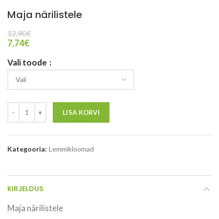
Maja närilistele
12,90
€
7,74
€
Vali toode
LISA KORVI
Kategooria:
Lemmikloomad
KIRJELDUS
Maja närilistele