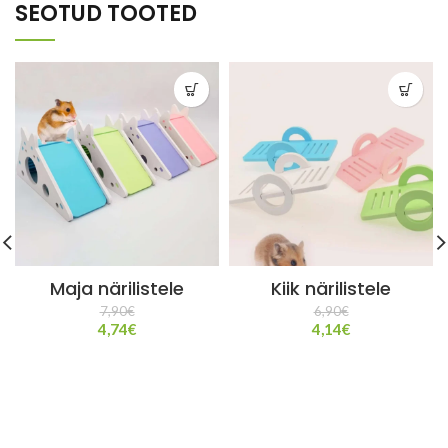
SEOTUD TOOTED
Maja närilistele
Kiik närilistele
7,90
€
6,90
€
4,74
€
4,14
€