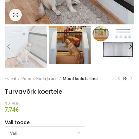
Vaata suuremalt
Esileht
Pood
Kodu ja aed
Muud kodutarbed
Turvavõrk koertele
12,90
€
7,74
€
Vali toode