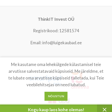
ThinkIT Invest OÜ
Registrikood: 12581574
Email: info@luigekaubad.ee
Me kasutame oma lehekülgede külastamisel teie
LUIGEKAUBAD
2021
arvutisse salvestatavaid küpsiseid. Me järeldme, et
te lubate oma arvutisse küpsiseid talletada, kui Teie
veebilehitsejas on need lubatud.
NÕUSTUN
Kogu kaup laos kohe olemas!