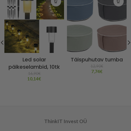
Led solar
Täispuhutav tumba
päikeselambid, 10tk
12,90
€
7,74
€
16,90
€
10,14
€
ThinkIT Invest OÜ