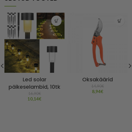
Led solar
Oksakäärid
päikeselambid, 10tk
14,90
€
8,94
€
16,90
€
10,14
€