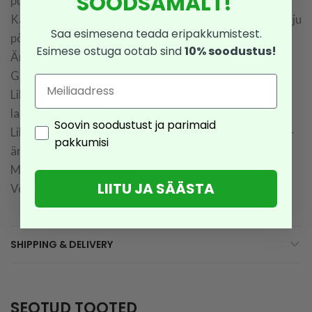
SOODSAMALT!
puusöe-, ahju- või elektrigrillil.
Kasuta grillil grillmatina, ahjus küpsrtuspaberina või ahju
Saa esimesena teada eripakkumistest.
põhjas, et ahi puhtaks jääks.
Esimese ostuga ootab sind
10% soodustus!
Ära kasuta lahtise leegiga!
Grillmatt on kuumakindel kuni umbes 260 kraadi.
Email
Lihtne puhastada – pese sooja vee all, puhasta niiske
lapiga või pese nõudepesumasinas.
Consent
Soovin soodustust ja parimaid
Lihtne hoiustada, võtab vähe ruumi. Saab rulli keerata –
pakkumisi
ära murra kokku!!
Mati mõõdud 33x40cm
LIITU JA SÄÄSTA
Võib lõigata ka sobiva mõõduga tüki
SHIPPING & DELIVERY
SEOTUD TOOTED