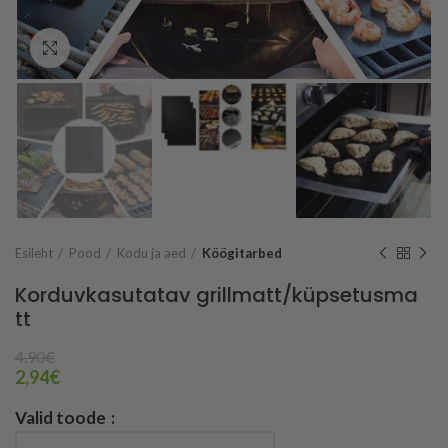
Vaata suuremalt
Esileht
Pood
Kodu ja aed
Köögitarbed
Korduvkasutatav grillmatt/küpsetusma​
tt
4,90
€
2,94
€
Valid toode