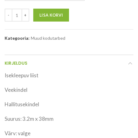
LISA KORVI
Kategooria:
Muud kodutarbed
KIRJELDUS
Isekleepuv liist
Veekindel
Hallitusekindel
Suurus: 3.2m x 38mm
Värv: valge