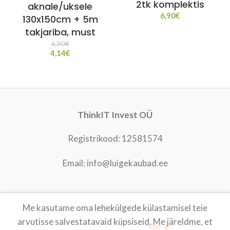
2tk komplektis
aknale/uksele
6,90
€
130x150cm + 5m
takjariba, must
6,90
€
4,14
€
ThinkIT Invest OÜ
Registrikood: 12581574
Email: info@luigekaubad.ee
Me kasutame oma lehekülgede külastamisel teie
LUIGEKAUBAD
2021
arvutisse salvestatavaid küpsiseid. Me järeldme, et