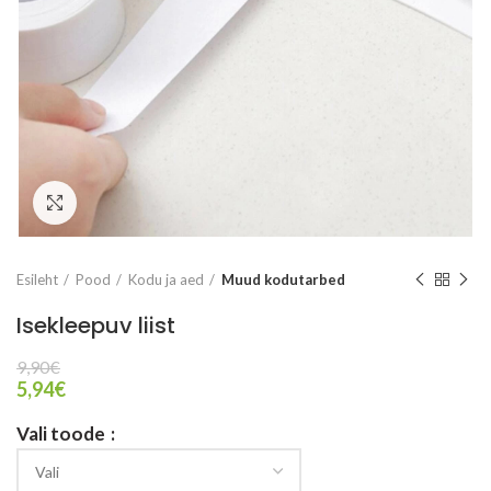
Vaata suuremalt
Esileht
Pood
Kodu ja aed
Muud kodutarbed
Isekleepuv liist
9,90
€
5,94
€
Vali toode