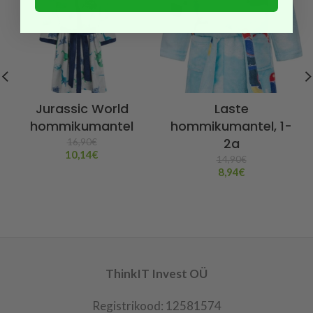
Jurassic World
Laste
hommikumantel
hommikumantel, 1-
2a
16,90
€
10,14
€
14,90
€
8,94
€
ThinkIT Invest OÜ
Registrikood: 12581574