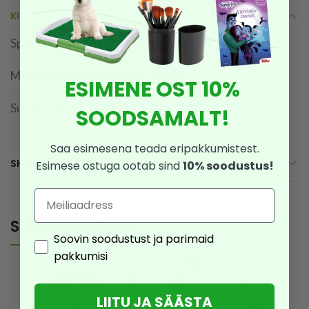
KIRJELDUS
Spider-Man bokserid 2 paari
Materjal 95% puuvill, 5% elastaan
ESIMENE OST 10%
Suurus 6/8 a
SOODSAMALT!
Saa esimesena teada eripakkumistest.
SHIPPING & DELIVERY
Esimese ostuga ootab sind
10% soodustus!
Email
SEOTUD TOOTED
Consent
Soovin soodustust ja parimaid
pakkumisi
LIITU JA SÄÄSTA