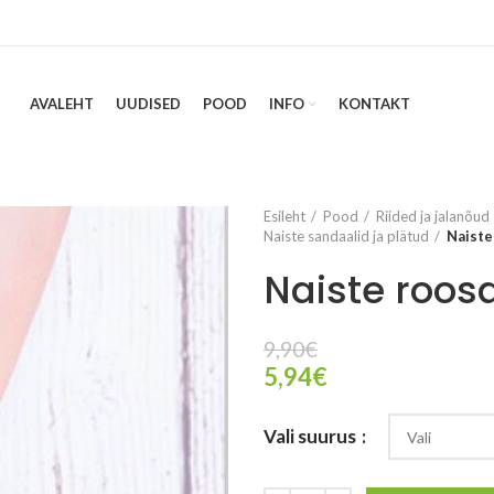
AVALEHT
UUDISED
POOD
INFO
KONTAKT
Esileht
Pood
Riided ja jalanõud
Naiste sandaalid ja plätud
Naiste
Naiste roosa
9,90
€
5,94
€
Vali suurus