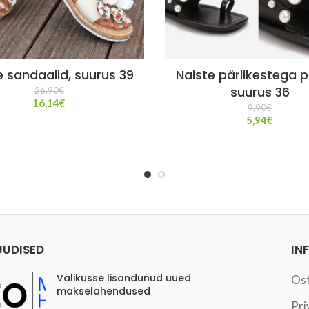
e sandaalid, suurus 39
Naiste pärlikestega p
suurus 36
26,90
€
16,14
€
9,90
€
5,94
€
UUDISED
IN
Valikusse lisandunud uued
Os
makselahendused
Pri