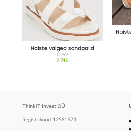
Naist
Naiste valged sandaalid
12,90
€
7,74
€
ThinkIT Invest OÜ
Registrikood: 12581574