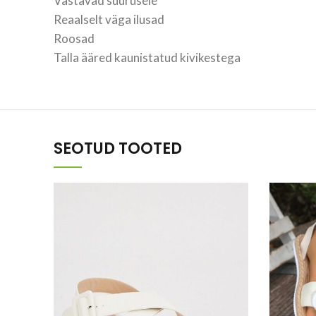
Vastavad suurusele
Reaalselt väga ilusad
Roosad
Talla ääred kaunistatud kivikestega
SEOTUD TOOTED