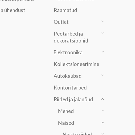
a ühendust
Raamatud
Outlet
Peotarbed ja
dekoratsioonid
Elektroonika
Kollektsioneerimine
Autokaubad
Kontoritarbed
Riided ja jalanõud
Mehed
Naised
Naiste riided