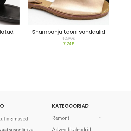
lätud,
Shampanja tooni sandaalid
Na
12,90
€
7,74
€
FO
KATEGOORIAD
Remont
tutingimused
Advendikalendrid
vaatsuspoliitika