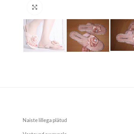
Vaata suuremalt
Naiste lillega plätud