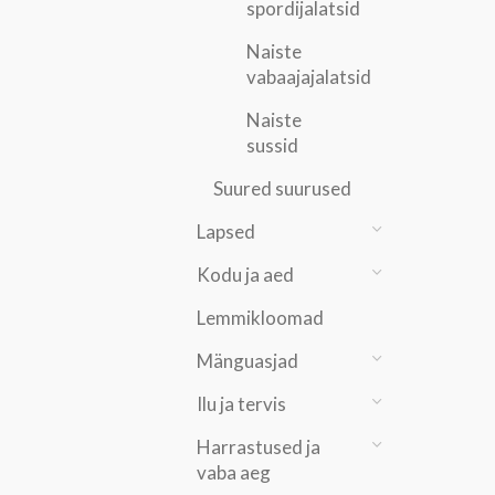
spordijalatsid
Naiste
vabaajajalatsid
Naiste
sussid
Suured suurused
Lapsed
Kodu ja aed
Lemmikloomad
Mänguasjad
Ilu ja tervis
Harrastused ja
vaba aeg