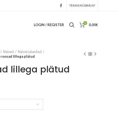
TEKKIS KÜSIMUS?
0
LOGIN / REGISTER
0,00
€
Naised
Naiste jalanõud
 roosad lillega plätud
d lillega plätud