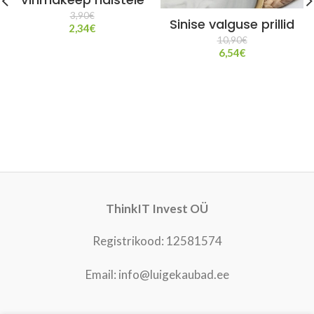
3,90
€
Sinise valguse prillid
2,34
€
10,90
€
6,54
€
ThinkIT Invest OÜ
Registrikood: 12581574
Email: info@luigekaubad.ee