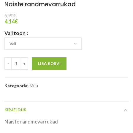
Naiste randmevarrukad
6,90
€
4,14
€
Vali toon
LISA KORVI
Kategooria:
Muu
KIRJELDUS
Naiste randmevarrukad