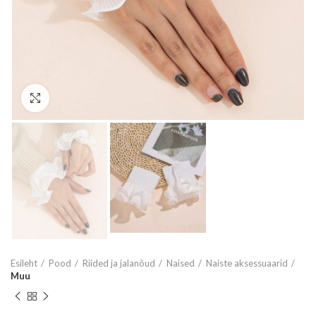
Vaata suuremalt
Esileht
Pood
Riided ja jalanõud
Naised
Naiste aksessuaarid
Muu