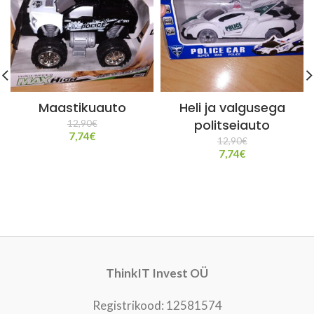
Maastikuauto
Heli ja valgusega
politseiauto
12,90
€
7,74
€
12,90
€
7,74
€
ThinkIT Invest OÜ
Registrikood: 12581574