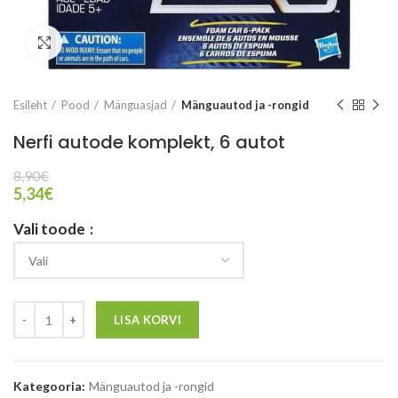
Vaata suuremalt
Esileht
Pood
Mänguasjad
Mänguautod ja -rongid
Nerfi autode komplekt, 6 autot
8,90
€
5,34
€
Vali toode
LISA KORVI
Kategooria:
Mänguautod ja -rongid