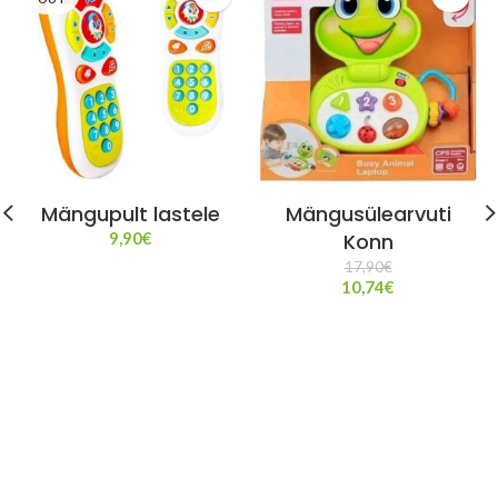
Mängupult lastele
Mängusülearvuti
9,90
€
Konn
17,90
€
10,74
€