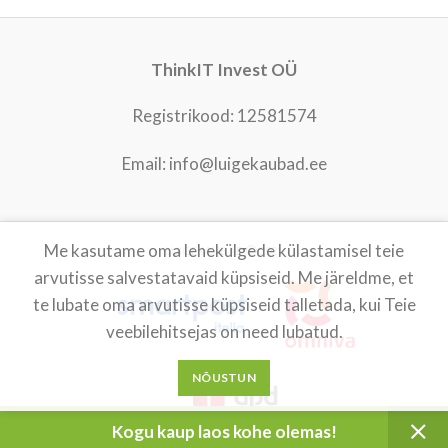
ThinkIT Invest OÜ
Registrikood: 12581574
Email: info@luigekaubad.ee
Me kasutame oma lehekülgede külastamisel teie
LUIGEKAUBAD
2021
arvutisse salvestatavaid küpsiseid. Me järeldme, et
te lubate oma arvutisse küpsiseid talletada, kui Teie
veebilehitsejas on need lubatud.
NÕUSTUN
Kogu kaup laos kohe olemas!