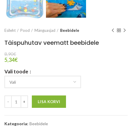
Esileht
Pood
Mänguasjad
Beebidele
Täispuhutav veematt beebidele
8,90
€
5,34
€
Vali toode
LISA KORVI
Kategooria:
Beebidele