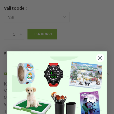
Vali toode
LISA KORVI
Kategooria:
Hooajakaubad
KIRJELDUS
Kaunis jõulukaunistus Led-iga
Värv pruunikas
Materjal vineer
5 LED -pirni
Toon soe valge