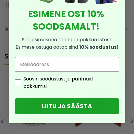
Töötab 2 x AA patareidega (ei kuulu komplekti!)
ESIMENE OST 10%
SOODSAMALT!
SHIPPING & DELIVERY
Saa esimesena teada eripakkumistest.
Esimese ostuga ootab sind
10% soodustus!
SEOTUD TOOTED
Email
Consent
Soovin soodustust ja parimaid
pakkumisi
LIITU JA SÄÄSTA