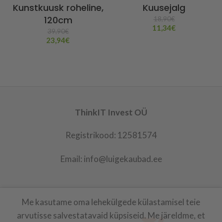
Kunstkuusk roheline,
Kuusejalg
120cm
18,90
€
11,34
€
39,90
€
23,94
€
ThinkIT Invest OÜ
Registrikood: 12581574
Email: info@luigekaubad.ee
Me kasutame oma lehekülgede külastamisel teie
LUIGEKAUBAD
2021
arvutisse salvestatavaid küpsiseid. Me järeldme, et