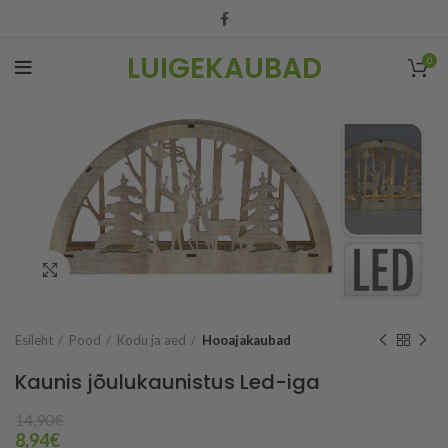
LUIGEKAUBAD
0
Vaata suuremalt
Esileht
Pood
Kodu ja aed
Hooajakaubad
Kaunis jõulukaunistus Led-iga
14,90
€
8,94
€