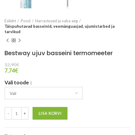
Esileht
Pood
Harrastused ja vaba aeg
Täispuhutavad basseinid, veemänguasjad, ujumistarbed ja
tarvikud
Bestway ujuv basseini termomeeter
12,90
€
7,74
€
Vali toode
LISA KORVI