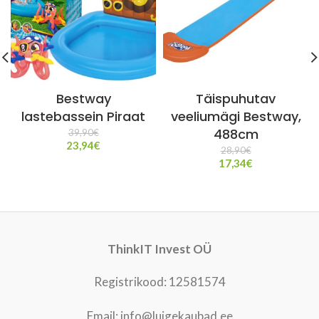
Bestway
Täispuhutav
lastebassein Piraat
veeliumägi Bestway,
488cm
39,90
€
23,94
€
28,90
€
17,34
€
ThinkIT Invest OÜ
Registrikood: 12581574
Email: info@luigekaubad.ee