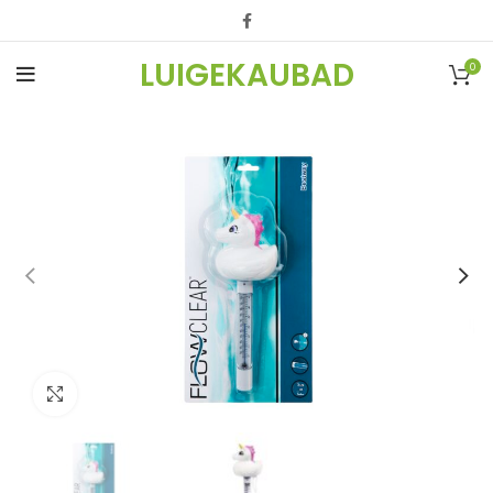
LUIGEKAUBAD
0
Vaata suuremalt