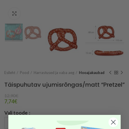
Vaata suuremalt
Esileht
Pood
Harrastused ja vaba aeg
Hooajakaubad
Täispuhutav ujumisrõngas/matt “Pretzel”
12,90
€
7,74
€
Vali toode