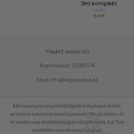
3in1 komplekt
14,90
€
8,94
€
ThinkIT Invest OÜ
Registrikood: 12581574
Email: info@luigekaubad.ee
Me kasutame oma lehekülgede külastamisel teie
LUIGEKAUBAD
2021
arvutisse salvestatavaid küpsiseid. Me järeldme, et
te lubate oma arvutisse küpsiseid talletada, kui Teie
veebilehitsejas on need lubatud.