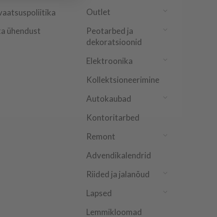
Outlet
vaatsuspoliitika
a ühendust
Peotarbed ja
dekoratsioonid
Elektroonika
Kollektsioneerimine
Autokaubad
Kontoritarbed
Remont
Advendikalendrid
Riided ja jalanõud
Lapsed
Lemmikloomad