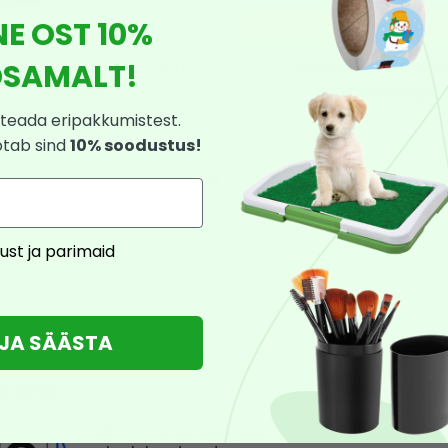
NE OST 10%
Grafix “London”, 1000-
Arendav komple
SAMALT!
osaline
kriiditahvliga
12,90
€
14,90
€
teada eripakkumistest.
7,74
€
8,94
€
otab sind
10% soodustus!
ust ja parimaid
U JA SÄÄSTA
UUDISED
IN
Valikusse lisandunud uued
Os