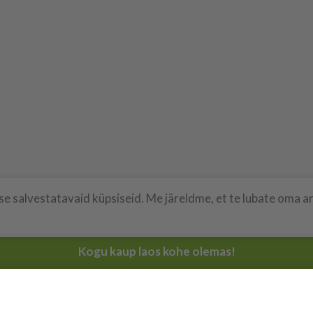
 salvestatavaid küpsiseid. Me järeldme, et te lubate oma arv
Kogu kaup laos kohe olemas!