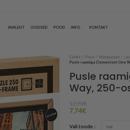
AVALEHT
UUDISED
POOD
INFO
KONTAKT
Esileht
Pood
Mänguasjad
Lau
Pusle raamiga Clementoni One W
Pusle raam
Way, 250-os
12,90
€
7,74
€
Vali toode