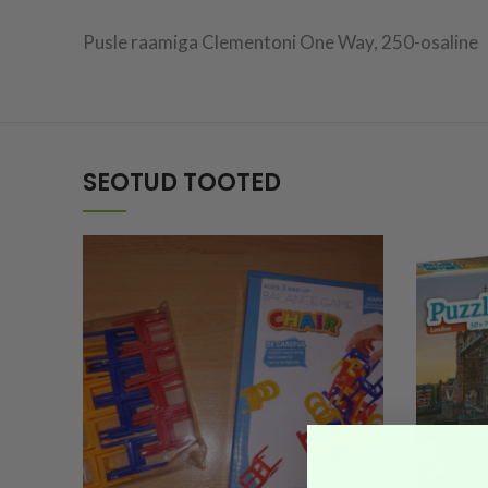
Pusle raamiga Clementoni One Way, 250-osaline
SEOTUD TOOTED