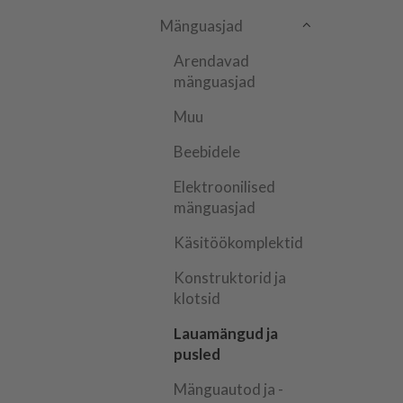
Mänguasjad
Arendavad
mänguasjad
Muu
Beebidele
Elektroonilised
mänguasjad
Käsitöökomplektid
Konstruktorid ja
klotsid
Lauamängud ja
pusled
Mänguautod ja -