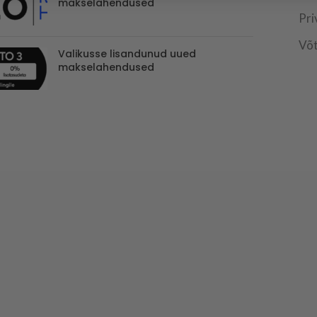
makselahendused
Pri
Võt
Valikusse lisandunud uued
makselahendused