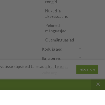
rongid
Nukud ja
aksessuaarid
Pehmed
mänguasjad
Õuemänguasjad
Kodu ja aed
Ilu ja tervis
utisse küpsiseid talletada, kui Teie
Harrastused ja
NÕUSTUN
vaba aeg