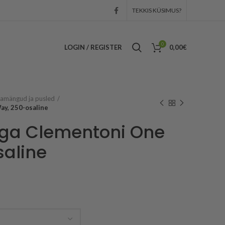
TEKKIS KÜSIMUS?
0
LOGIN / REGISTER
0,00
€
amängud ja pusled
ay, 250-osaline
iga Clementoni One
aline