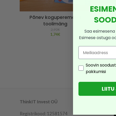
ESIME
Põnev koguperemäng
Pusle 
SOOD
toolimäng
2,90
€
Saa esimesena 
1,74
€
Esimese ostuga o
Email
Consent
Soovin soodust
pakkumisi
LIIT
ThinkIT Invest OÜ
Registrikood: 12581574