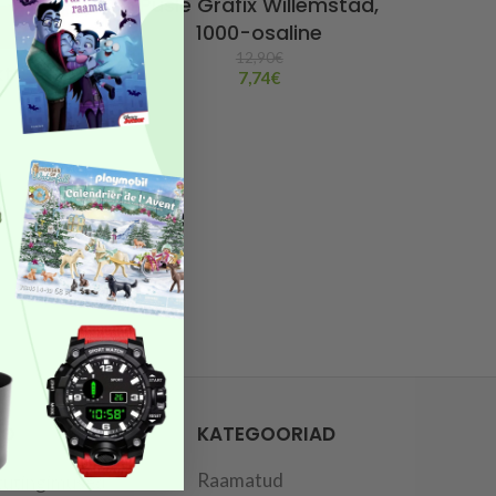
Pusle Grafix Willemstad,
1000-osaline
12,90
€
kt
7,74
€
FO
KATEGOORIAD
Raamatud
tutingimused