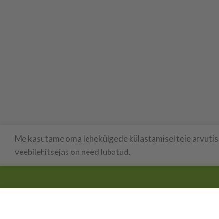
Me kasutame oma lehekülgede külastamisel teie arvutisse
veebilehitsejas on need lubatud.
LUIGEKAUBAD
2021